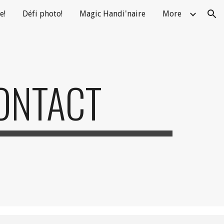
e!
Défi photo!
Magic Handi'naire
More
ion
ONTACT