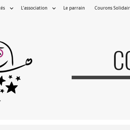
tés
L'association
Le parrain
Courons Solidair
ip to main content
Skip to navigat
C